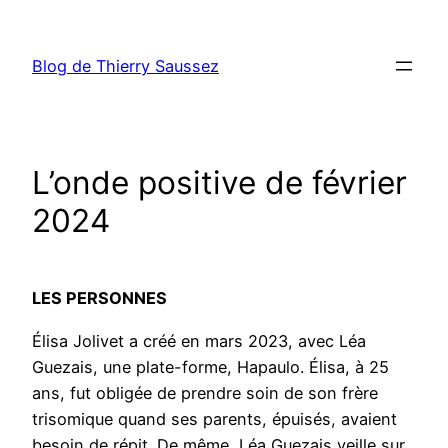
Aller
au
Blog de Thierry Saussez
contenu
L’onde positive de février
2024
LES PERSONNES
Élisa Jolivet a créé en mars 2023, avec Léa
Guezais, une plate-forme, Hapaulo. Élisa, à 25
ans, fut obligée de prendre soin de son frère
trisomique quand ses parents, épuisés, avaient
besoin de répit. De même, Léa Guezais veille sur