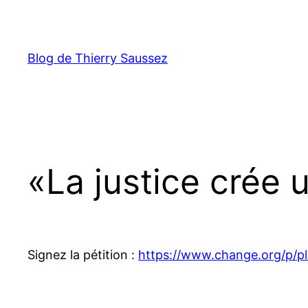
Aller
au
contenu
Blog de Thierry Saussez
«La justice crée u
Signez la pétition :
https://www.change.org/p/pl