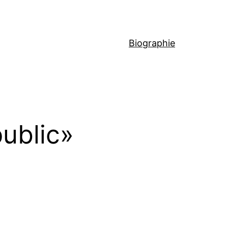
Biographie
public»